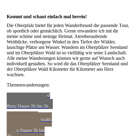
Kommt und schaut einfach mal herein!
Die Oberpfalz bietet für jeden Wanderfreund die passende Tour,
ob sportlich oder gemächlich. Gerne erwandere ich mit dir
meine schöne und steinige Heimat. Atemberaubende
Weitblicke, verborgene Winkel in den Tiefen der Wälder,
lauschige Plätze am Wasser. Wandern im Oberpfälzer Seenland
und im Oberpfälzer Wald ist so vielfältig wie seine Landschaft.
Alle meine Wanderungen können wir gerne auf Wunsch auch
individuell gestalten. So wird dir das Oberpfälzer Seenland und
der Oberpfälzer Wald Kilometer für Kilometer ans Herz
wachsen.
Themenwanderungen:
Wanderung 1: Rund
um den Murner See_
8km; Dauer 2h bis 3h
Wanderung 2:
Geotop 99-Tertiärwald-
Alt Wackersdorf_
12km; Dauer 3h bis
4h