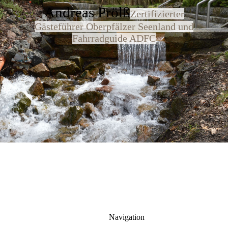
Andreas Prölß
Zertifizierter
Gästeführer Oberpfälzer Seenland und
Fahrradguide ADFC
Navigation