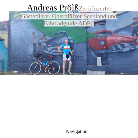
Andreas Prölß
Zertifizierter
Gästeführer Oberpfälzer Seenland und
Fahrradguide ADFC
Navigation