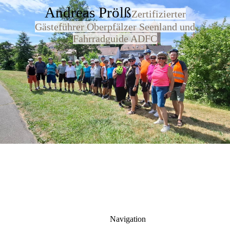
Andreas Prölß
Zertifizierter
Gästeführer Oberpfälzer Seenland und
Fahrradguide ADFC
Navigation