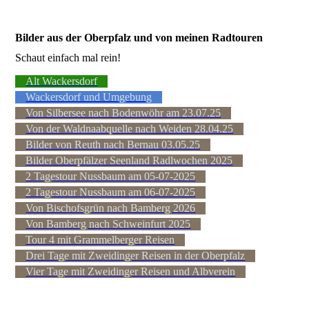
Bilder aus der Oberpfalz und von meinen Radtouren
Schaut einfach mal rein!
Alt Wackersdorf
Wackersdorf und Umgebung
Von Silbersee nach Bodenwöhr am 23.07.25
Von der Waldnaabquelle nach Weiden 28.04.25
Bilder von Reuth nach Bernau 03.05.25
Bilder Oberpfälzer Seenland Radlwochen 2025
2 Tagestour Nussbaum am 05-07-2025
2 Tagestour Nussbaum am 06-07-2025
Von Bischofsgrün nach Bamberg 2026
Von Bamberg nach Schweinfurt 2025
Tour 4 mit Grammelberger Reisen
Drei Tage mit Zweidinger Reisen in der Oberpfalz
Vier Tage mit Zweidinger Reisen und Albverein