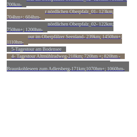
700km-
2-Tagestour in der nördlichen Oberpfalz_01- 123km;
704hm+: 604hm-
2-Tagestour in der nördlichen Oberpfalz_02- 122km;
750hm+; 1200hm-
4-Tagestour im Oberpfälzer Seenland- 239km; 1450hm+;
1110hm-
5-Tagestour am Bodensee
4- Tagestour Altmühlradweg-218km; 720hm +; 820hm -
3-Tagestour in der Oberpfalz. Von Weiden über die
Braunkohleseen zum Adlersberg-171km;1070hm+; 1060hm-