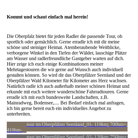
Kommt und schaut einfach mal herein!
Die Oberpfalz bietet für jeden Radler die passende Tour, ob
sportlich oder gemächlich. Gerne erradle ich mit dir meine
schöne und steiniger Heimat. Atemberaubende Weitblicke,
verborgene Winkel in den Tiefen der Wälder, lauschige Plätze
am Wasser und radlerfreundliche Gastgeber warten auf dich.
Hier zeige ich euch einige Kombinationen meiner
Mehrtagestouren die wir gerne auf Wunsch auch individuell
gestalten können. So wird dir das Oberpfälzer Seenland und der
Oberpfälzer Wald Kilometer für Kilometer ans Herz wachsen.
Natürlich radle ich auch außerhalb meiner schönen Heimat und
erkunde mit euch weitere wunderschöne Fahrradtouren. Gerne
erradle ich mit euch bundesweite Landschaften, z.B.
Mainradweg, Bodensee,.... Bei Bedarf einfach mal anfragen,
ich bin gerne bereit euch ein individuelles Angebot zu
unterbreiten.
2-Tagestour im Oberpfälzer Seenland_01- 119km; 700hm+;
410hm-
2-Tagestour im Oberpfälzer Seenland_02- 120km: 750hm+: