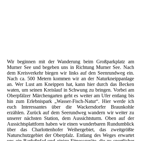
Wir beginnen mit der Wanderung beim Großparkplatz am
Murner See und begeben uns in Richtung Murner See. Nach
dem Kreisverkehr biegen wir links auf den Seenrundweg ein.
Nach ca. 500 Metern kommen wir an der Naturkneippanlage
an. Wer Lust am Kneippen hat, kann hier durch das Becken
waten, um seinen Kreislauf in Schwung zu bringen. Vorbei am
Oberpfälzer Märchengarten geht es weiter am Ufer entlang bis
hin zum Erlebnispark „Wasser-Fisch-Natur“. Hier werde ich
euch Interessantes über die Wackersdorfer Braunkohle
erzählen. Zurück auf dem Seerundweg wandern wir weiter zu
unserer nächsten Station, dem Aussichtsturm. Oben auf der
Aussichtsplattform haben wir einen wunderbaren Rundumblick
über das Charlottenhofer Weihergebiet, das zweitgrößte
Naturschutzgebiet der Oberpfalz. Entlang des Weges erwartet
uns ein Barfußpfad und einige Fitnessgeräte, die zu sportlicher