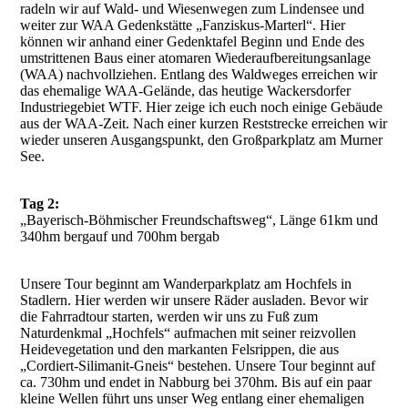
radeln wir auf Wald- und Wiesenwegen zum Lindensee und
weiter zur WAA Gedenkstätte „Fanziskus-Marterl“. Hier
können wir anhand einer Gedenktafel Beginn und Ende des
umstrittenen Baus einer atomaren Wiederaufbereitungsanlage
(WAA) nachvollziehen. Entlang des Waldweges erreichen wir
das ehemalige WAA-Gelände, das heutige Wackersdorfer
Industriegebiet WTF. Hier zeige ich euch noch einige Gebäude
aus der WAA-Zeit. Nach einer kurzen Reststrecke erreichen wir
wieder unseren Ausgangspunkt, den Großparkplatz am Murner
See.
Tag 2:
„Bayerisch-Böhmischer Freundschaftsweg“, Länge 61km und
340hm bergauf und 700hm bergab
Unsere Tour beginnt am Wanderparkplatz am Hochfels in
Stadlern. Hier werden wir unsere Räder ausladen. Bevor wir
die Fahrradtour starten, werden wir uns zu Fuß zum
Naturdenkmal „Hochfels“ aufmachen mit seiner reizvollen
Heidevegetation und den markanten Felsrippen, die aus
„Cordiert-Silimanit-Gneis“ bestehen. Unsere Tour beginnt auf
ca. 730hm und endet in Nabburg bei 370hm. Bis auf ein paar
kleine Wellen führt uns unser Weg entlang einer ehemaligen