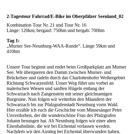
2-Tagestour Fahrrad/E-Bike im Oberpfälzer Seenland_02
Kombination Tour Nr. 21 und Tour Nr. 16
Länge: 120km; bergauf: 750hm und bergab: 700hm
Tag 1:
„Murner See-Neunburg-WAA-Runde“. Länge 59km und
410hm
Unsere Tour beginnt und endet beim Großparkplatz am Murner
See. Wir überqueren den Damm zwischen Murner- und
Brückelsee und radeln durch das Charlottenhofer Weihergebiet
Richtung Schwarzenfeld. Unser Weg führt uns vorbei an
malerischen Wiesen und sanften Hügeln entlang der
Schwarzach nach Zangenstein mit seiner gleichnamigen
Burgruine. Nun folgen wir weiterhin den Mäandern der
Schwarzach bis zur Pfalzgrafenstadt Neunburg vorm Wald.
Hier erzähle ich euch die Geschichte vom Minnesänger Peter
Unverdorben, der die wunderschöne Frau des Pfalzgrafen
Johann besungen hat. Ab Neunburg folgen wir einer alten
Eisenbahnlinie, die wir bei Eichental verlassen werden.
Nachdem wir den Anstieg bei Eichental überwunden haben,