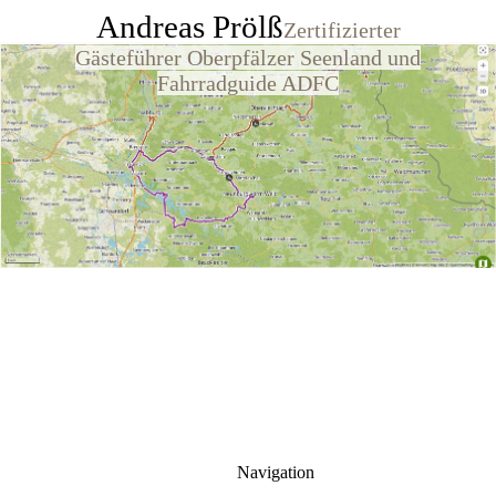
Andreas Prölß
Zertifizierter
Gästeführer Oberpfälzer Seenland und
Fahrradguide ADFC
Navigation