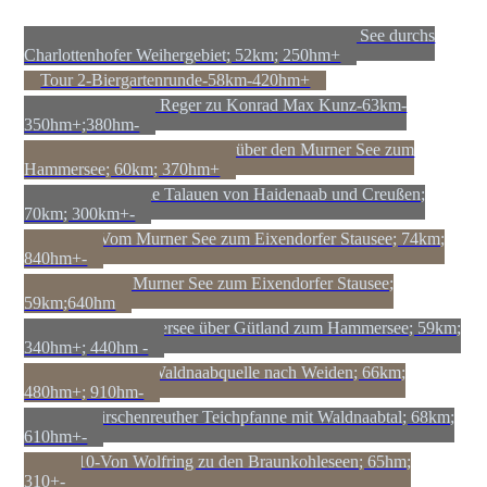
Tour 1-Vom Murner See über den Steinberger See durchs
Charlottenhofer Weihergebiet; 52km; 250hm+
Tour 2-Biergartenrunde-58km-420hm+
Tour 3-Von Max Reger zu Konrad Max Kunz-63km-
350hm+;380hm-
Tour4-Vom Steinberger See über den Murner See zum
Hammersee; 60km; 370hm+
Tour 5-Durch die Talauen von Haidenaab und Creußen;
70km; 300km+-
Tour 6a-Vom Murner See zum Eixendorfer Stausee; 74km;
840hm+-
Tour 6b-Von Murner See zum Eixendorfer Stausee;
59km;640hm
Tour 7- Vom Silbersee über Gütland zum Hammersee; 59km;
340hm+; 440hm -
Tour 8-Von der Waldnaabquelle nach Weiden; 66km;
480hm+; 910hm-
Tour 9-Tirschenreuther Teichpfanne mit Waldnaabtal; 68km;
610hm+-
Tour 10-Von Wolfring zu den Braunkohleseen; 65hm;
310+-